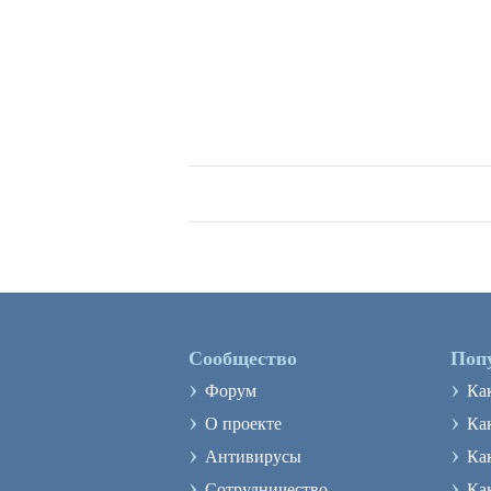
Сообщество
Поп
›
›
Форум
Ка
›
›
О проекте
Как
›
›
Антивирусы
Ка
›
›
Сотрудничество
Ка