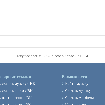
Текущее время:
17:57
. Часовой пояс GMT +4.
улярные ссылки
Возможности
›
к скачать музыку с ВК
Найти музыку
›
 скачать видео с ВК
Скачать музыку
›
к найти песню в ВК
Скачать Альбомы
›
к найти видео в ВК
Найти видео