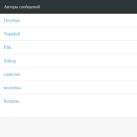
Авторы сообщений
Derebas
Tranduil
Flik
Jeikop
самилье
волинка
Romma