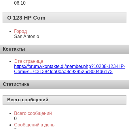
06.10
О 123 HP Com
Город
San Antonio
Контакты
Эта страница
https://forum.vkontakte.dj/member.php?10238-123-HP-
Com&s=7c31384fda00aa8c929525c8004d6173
Статистика
Всего сообщений
Всего сообщений
0
Сообщений в день