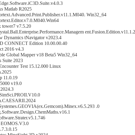
Edge.Software.iC3D.Suite.v4.0.3
s Matlab R2025
rtext.Advanced.Print.Publisher.v11.1.M040. Win32_64
rtext.Editor.v7.0.M040.Win64
 tower7 v7.5.20
ystal.Ball.Enterprise.Performance.Managem ent.Fusion.Edition.v11.1.2
w Dynamics tNavigator v2023.4
D CONNECT Edition 10.00.00.40
ct 2016 v4.3
ble Global Mapper v18 Beta5 Win32_64
s Suite 2023
Encounter Test 15.12.000 Linux
.2025
p 11.0.19
5000 v19.0
v2024.3
.SimSci.PROII.V10.0
ph.CAESARII.2024
.Systemes.GEOVIA(ex.Gemcom).Minex.v6.5.293 .0
Software.Design.ChemMaths.v16.1
ftware.Strater.v5.1.746
GEOMOS.V3.0
.7.3.0.15
ntec.MineSight.3D.v2024