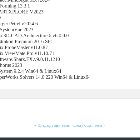
Forming.13.3.1
ARTXPLORE.V2023
5
ger.Petrel.v2024.6
 SystemVue 2023
.3D.CAD.Architecture.6.v6.0.0.0
rakon Premium 2016 SP1
ix.ProbeMaster.v11.0.87
ix.ViewMate.Pro.v11.10.71
ftware.Shark.FX.v9.0.11.1210
Chorus 2023
stem 9.2.4 Win64 & Linux64
yperWorks Solvers 14.0.220 Win64 & Linux64
«
Предыдущая тема
|
Следующая тема
»