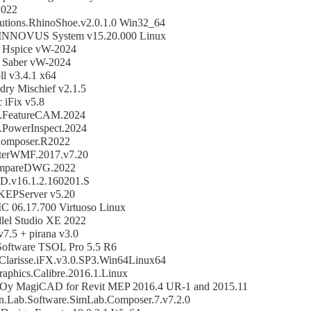
022
tions.RhinoShoe.v2.0.1.0 Win32_64
INNOVUS System v15.20.000 Linux
 Hspice vW-2024
 Saber vW-2024
ll v3.4.1 x64
ry Mischief v2.1.5
 iFix v5.8
.FeatureCAM.2024
.PowerInspect.2024
omposer.R2022
tterWMF.2017.v7.20
ompareDWG.2022
.v16.1.2.160201.S
KEPServer v5.20
IC 06.17.700 Virtuoso Linux
allel Studio XE 2022
7.5 + pirana v3.0
 Software TSOL Pro 5.5 R6
.Clarisse.iFX.v3.0.SP3.Win64Linux64
aphics.Calibre.2016.1.Linux
Oy MagiCAD for Revit MEP 2016.4 UR-1 and 2015.11
on.Lab.Software.SimLab.Composer.7.v7.2.0