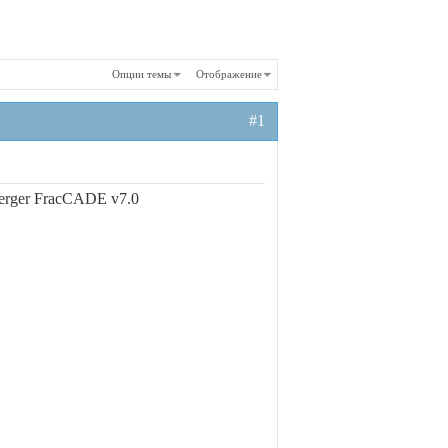
Опции темы
Отображение
#1
berger FracCADE v7.0