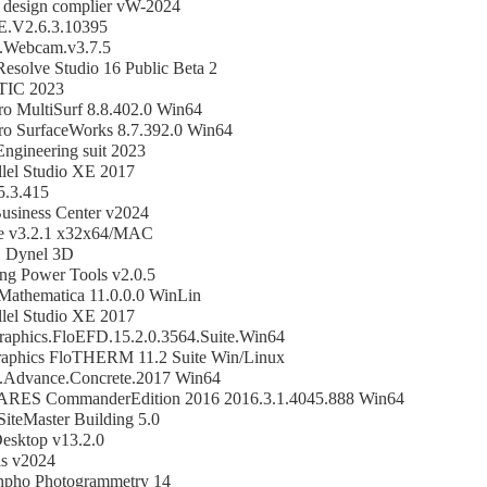
 design complier vW-2024
E.V2.6.3.10395
.Webcam.v3.7.5
esolve Studio 16 Public Beta 2
IC 2023
o MultiSurf 8.8.402.0 Win64
o SurfaceWorks 8.7.392.0 Win64
ngineering suit 2023
allel Studio XE 2017
5.3.415
usiness Center v2024
e v3.2.1 x32x64/MAC
 Dynel 3D
ng Power Tools v2.0.5
Mathematica 11.0.0.0 WinLin
allel Studio XE 2017
raphics.FloEFD.15.2.0.3564.Suite.Win64
aphics FloTHERM 11.2 Suite Win/Linux
.Advance.Concrete.2017 Win64
 ARES CommanderEdition 2016 2016.3.1.4045.888 Win64
SiteMaster Building 5.0
sktop v13.2.0
ls v2024
Inpho Photogrammetry 14