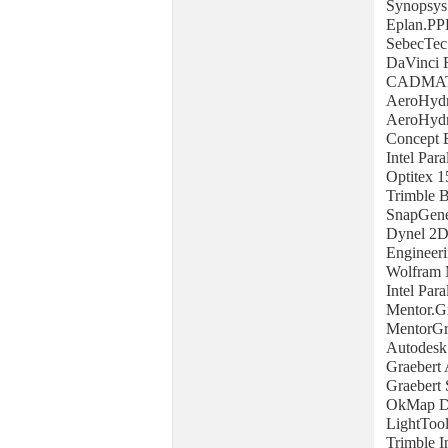
Synopsys
Eplan.PP
SebecTec
DaVinci R
CADMAT
AeroHydr
AeroHydr
Concept E
Intel Par
Optitex 1
Trimble B
SnapGen
Dynel 2D
Engineeri
Wolfram 
Intel Par
Mentor.G
MentorGr
Autodesk
Graebert
Graebert 
OkMap De
LightToo
Trimble 