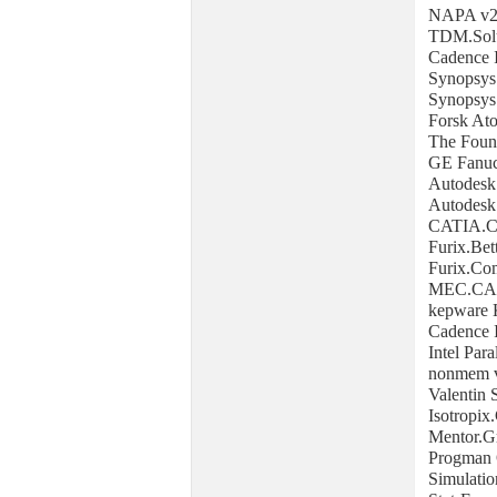
NAPA v2
TDM.Solu
Cadence 
Synopsys
Synopsys
Forsk Ato
The Found
GE Fanuc
Autodesk
Autodesk
CATIA.C
Furix.Be
Furix.C
MEC.CAD
kepware 
Cadence 
Intel Par
nonmem v
Valentin
Isotropix
Mentor.Gr
Progman 
Simulati