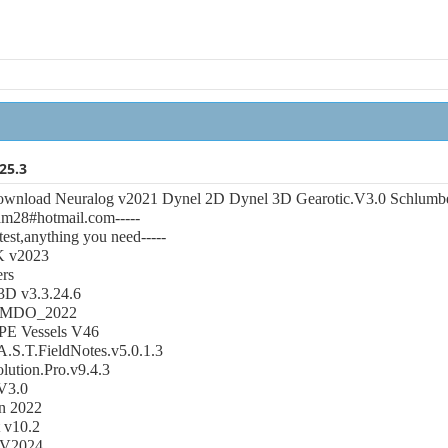
25.3
download Neuralog v2021 Dynel 2D Dynel 3D Gearotic.V3.0 Schlum
am28#hotmail.com-----
 test,anything you need-----
 v2023
rs
3D v3.3.24.6
MDO_2022
E Vessels V46
A.S.T.FieldNotes.v5.0.1.3
ution.Pro.v9.4.3
.V3.0
n 2022
 v10.2
 V2024