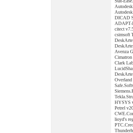
Stat-Ease
Autodesk
Autodesk
DICAD S
ADAPT-P
citect v7.
csimsoft 
DeskArte
DeskArte
Avenza G
Cimatron
Clark Lab
LucidSha
DeskArte
Overland 
Safe.Sof
Siemens.
Tekla.Str
HYSYS v
Petrel v2
CWE.Comp
lioyd's re
PTC.Creo
Thunderh