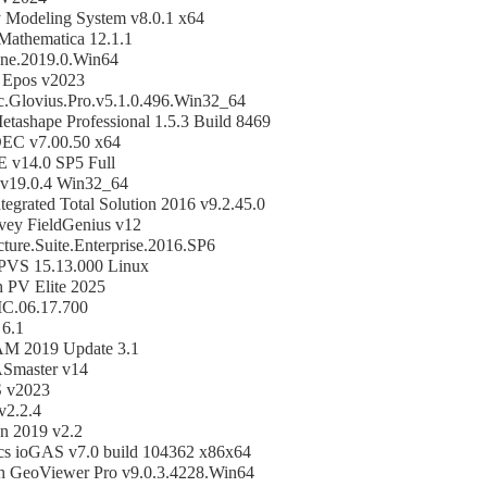
Modeling System v8.0.1 x64
Mathematica 12.1.1
ne.2019.0.Win64
 Epos v2023
c.Glovius.Pro.v5.1.0.496.Win32_64
etashape Professional 1.5.3 Build 8469
DEC v7.00.50 x64
E v14.0 SP5 Full
v19.0.4 Win32_64
tegrated Total Solution 2016 v9.2.45.0
vey FieldGenius v12
cture.Suite.Enterprise.2016.SP6
PVS 15.13.000 Linux
h PV Elite 2025
IC.06.17.700
 6.1
M 2019 Update 3.1
Smaster v14
 v2023
2.2.4
n 2019 v2.2
ics ioGAS v7.0 build 104362 x86x64
ch GeoViewer Pro v9.0.3.4228.Win64