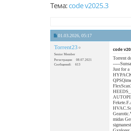
Тема:
code v2025.3
01.03.2026,
05:17
Torrent23
code v20
Senior Member
Torrent 
Регистрация
08.07.2021
-----Suns
Сообщений
613
Just for a
HYPACK
QPSQime
FlexScan
HEEDS_
AUTOPIP
Fekete.F.
HVAC.Sol
Gearotic
midas Ge
sigmanest
Gxplorer