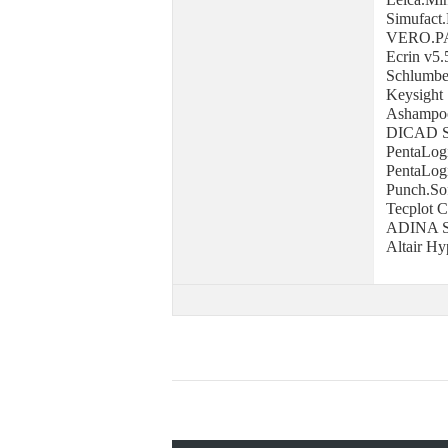
Simufact.
VERO.P
Ecrin v5.
Schlumber
Keysight
Ashampoo
DICAD St
PentaLog
PentaLog
Punch.So
Tecplot 
ADINA Sy
Altair H