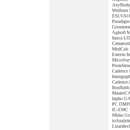
AnyBody 
Wolfram 
ESI.VAO
Paradigm
Geometri
Agisoft M
Itasca U
Cimatron
MedCalc 
Esteem In
MicroSur
ProtaStru
Cadence 
Intergrap
Cadence.
Bosfluids
MasterCA
Inpho UA
PC DMIS
IC-EMC v
Midas Ge
ioAnalyt
Lizardte