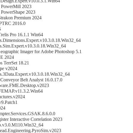
.Design.Expert.v10.0.3.1.Win64
 PowerMill 2023
 PowerShape 2023
trakon Premium 2024
TRC 2016.0
5
Trelis Pro 16.1.1 Win64
s.Dimensions.Expert.v10.3.0.18.Win32_64
s.Sim.Expert.v10.3.0.18.Win32_64
eographic Imager for Adobe Photoshop 5.1
 E 2024
s TerrSet 18.21
pe v2024
s.3Data.Expert.v10.3.0.18.Win32_64
Conveyor Belt Analyst 16.0.17.0
tware.FME.Desktop.v2023
FEMAP.v11.3.2.Win64
uctures.v2024
9.Patch1
024
ter.Services.GSAK.8.6.0.0
gister Interactive Correlation 2023
.v3.0.M110.Win32_64
ead.Engineering.PyroSim.v2023