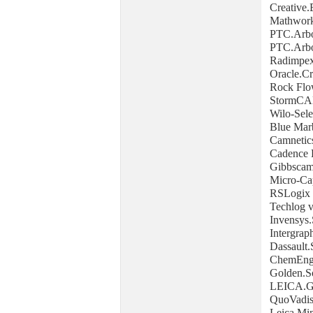
Creative.
Mathwork
PTC.Arbo
PTC.Arbo
Radimpex
Oracle.Cr
Rock Flo
StormCA
Wilo-Sele
Blue Mar
Camnetic
Cadence 
Gibbscam
Micro-Ca
RSLogix 
Techlog 
Invensys
Intergra
Dassault
ChemEng.
Golden.So
LEICA.
QuoVadis
Leica.Mi