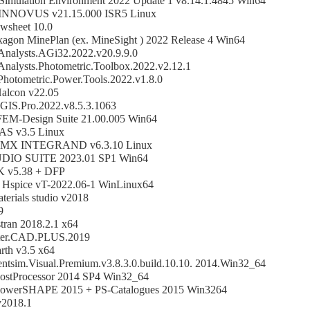
Simulation Environment 2022 Update 1 v8.14.1.4845 Win64
 INNOVUS v21.15.000 ISR5 Linux
lowsheet 10.0
xagon MinePlan (ex. MineSight ) 2022 Release 4 Win64
Analysts.AGi32.2022.v20.9.9.0
Analysts.Photometric.Toolbox.2022.v2.12.1
Photometric.Power.Tools.2022.v1.8.0
lcon v22.05
IS.Pro.2022.v8.5.3.1063
 FEM-Design Suite 21.00.005 Win64
AS v3.5 Linux
EMX INTEGRAND v6.3.10 Linux
DIO SUITE 2023.01 SP1 Win64
K v5.38 + DFP
 Hspice vT-2022.06-1 WinLinux64
terials studio v2018
9
ran 2018.2.1 x64
er.CAD.PLUS.2019
arth v3.5 x64
ntsim.Visual.Premium.v3.8.3.0.build.10.10. 2014.Win32_64
ostProcessor 2014 SP4 Win32_64
owerSHAPE 2015 + PS-Catalogues 2015 Win3264
2018.1