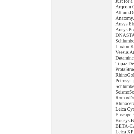
Just for a
Arqcom C
Altium.De
Anatomy.
Ansys.El
Ansys.Pr
DNASTAR
Schlumbe
Luxion K
Veesus A
Datamine
Topaz De
ProtaStru
RhinoGol
Petrosys 
Schlumber
SeismoSo
RomaxDes
Rhinocer
Leica Cy
Enscape.
Bricsys.B
BETA-CAE
Leica XP