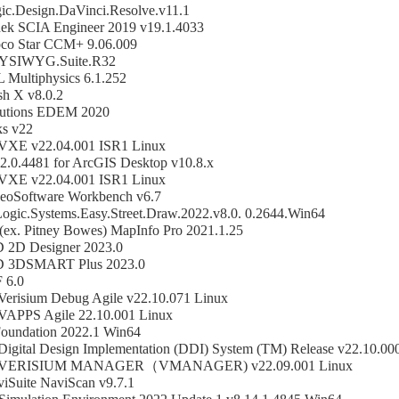
ic.Design.DaVinci.Resolve.v11.1
ek SCIA Engineer 2019 v19.1.4033
o Star CCM+ 9.06.009
SIWYG.Suite.R32
ultiphysics 6.1.252
h X v8.0.2
utions EDEM 2020
ks v22
VXE v22.04.001 ISR1 Linux
2.0.4481 for ArcGIS Desktop v10.8.x
VXE v22.04.001 ISR1 Linux
eoSoftware Workbench v6.7
Logic.Systems.Easy.Street.Draw.2022.v8.0. 0.2644.Win64
 (ex. Pitney Bowes) MapInfo Pro 2021.1.25
2D Designer 2023.0
3DSMART Plus 2023.0
 6.0
Verisium Debug Agile v22.10.071 Linux
VAPPS Agile 22.10.001 Linux
Foundation 2022.1 Win64
Digital Design Implementation (DDI) System (TM) Release v22.10.00
e VERISIUM MANAGER（VMANAGER) v22.09.001 Linux
iSuite NaviScan v9.7.1