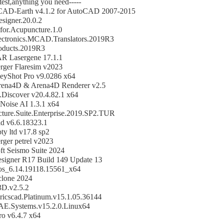
 test,anything you need-----
AD-Earth v4.1.2 for AutoCAD 2007-2015
signer.20.0.2
for.Acupuncture.1.0
ectronics.MCAD.Translators.2019R3
oducts.2019R3
 Lasergene 17.1.1
rger Flaresim v2023
eyShot Pro v9.0286 x64
rena4D & Arena4D Renderer v2.5
.Discover v20.4.82.1 x64
Noise AI 1.3.1 x64
cture.Suite.Enterprise.2019.SP2.TUR
d v6.6.18323.1
pty ltd v17.8 sp2
ger petrel v2023
ft Seismo Suite 2024
igner R17 Build 149 Update 13
os_6.14.19118.15561_x64
clone 2024
3D.v2.5.2
ricscad.Platinum.v15.1.05.36144
.Systems.v15.2.0.Linux64
ro v6.4.7 x64