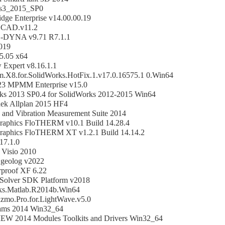
ss3_2015_SP0
dge Enterprise v14.00.00.19
SCAD.v11.2
-DYNA v9.71 R7.1.1
019
5.05 x64
 Expert v8.16.1.1
m.X8.for.SolidWorks.HotFix.1.v17.0.16575.1 0.Win64
3 MPMM Enterprise v15.0
s 2013 SP0.4 for SolidWorks 2012-2015 Win64
ek Allplan 2015 HF4
 and Vibration Measurement Suite 2014
raphics FloTHERM v10.1 Build 14.28.4
raphics FloTHERM XT v1.2.1 Build 14.14.2
17.1.0
 Visio 2010
 geolog v2022
rproof XF 6.22
 Solver SDK Platform v2018
s.Matlab.R2014b.Win64
zmo.Pro.for.LightWave.v5.0
ms 2014 Win32_64
EW 2014 Modules Toolkits and Drivers Win32_64