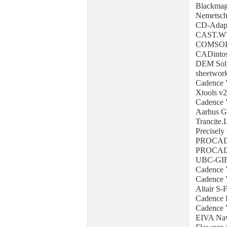
Blackmag
Nemetsch
CD-Adapc
CAST.WY
COMSOL M
CADintos
DEM Sol
sheetwor
Cadence 
Xtools v2
Cadence 
Aarhus G
Trancite.
Precisely
PROCAD 
PROCAD 
UBC-GIF
Cadence 
Cadence 
Altair S-
Cadence 
Cadenc
EIVA Nav