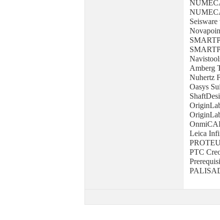
NUMECA 
NUMECA
Seisware 
Novapoin
SMARTP
SMARTP
Navistool
Amberg T
Nuhertz F
Oasys Sui
ShaftDesi
OriginLa
OriginLab
OnmiCAD
Leica Infi
PROTEUS
PTC Creo
Prerequis
PALISADE