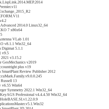
.LispLink.2014.MEP.2014
remier.v11
Exchange_2015_R2
EFORM.V11
v4.2
Advanced 2014.0 Linux32_64
KO 7 x86x64
.5
ntenna VLab 1.01
O v8.1.1 Win32_64
 Digimat 5.1.1
 v9.5
 2021 v3.15.2
te GeoMechanics v2019
ountright plus v19
h SmartPlant Review Publisher 2012
ccuMark.Family.v9.0.0.245
Russell 13
 v6.55 Win64
rger Symmetry 2022.1 Win32_64
 KeyAGS Professional v4.4.4.50 Win32_64
.HoleBASE.SI.v1.22.0.9
licationsMaster.v5.1.Win32
h SmartPlant 3D 2014