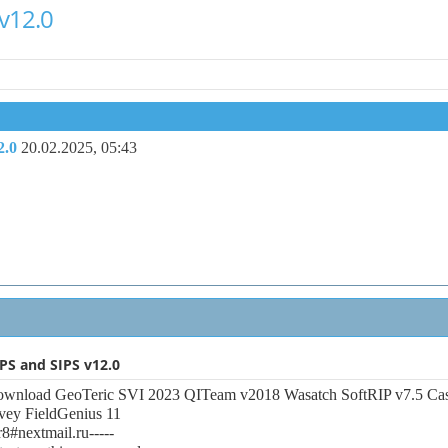
v12.0
2.0
20.02.2025,
05:43
PS and SIPS v12.0
download GeoTeric SVI 2023 QITeam v2018 Wasatch SoftRIP v7.5 Cas
vey FieldGenius 11
r8#nextmail.ru-----