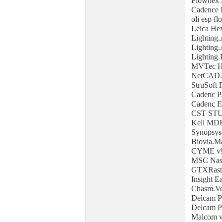
Flownex 
Cadence
oli esp f
Leica He
Lighting.
Lighting.
Lighting.
MVTec Ha
NetCAD.G
StruSoft
Cadenc P
Cadenc 
CST STU
Keil MD
Synopsys
Biovia.Ma
CYME v
MSC Nast
GTXRast
Insight E
Chasm.Ve
Delcam P
Delcam P
Malcom v