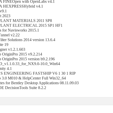
FINEOpen with OpenLabs v4.1
 HEXPRESSHybrid v4.1
v9.1
t 2023
LANT MATERIALS 2011 SP8
LANT ELECTRICAL 2015 SP1 HF1
s for Navisworks 2015.1
unnel v2.22
ilter Solutions 2014 version 13.6.4
te 19
gner v1.2.1.603
b OriginPro 2015 v9.2.214
 OriginPro 2015 version b9.2.196
_v1.1.0.33_for_NX9.0-10.0_Win64
nity 4.1
 ENGINEERING FASTSHIP V6 1 30 1 RIP
 3.0 M010 & HelpCenter Full Win32_64
ites for Bentley Desktop Applications 08.11.09.03
 DecisionTools Suite 8.2.2