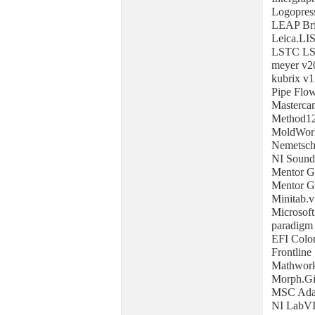
Logopre
LEAP Bri
Leica.LI
LSTC LS
meyer v2
kubrix v1
Pipe Flow
Masterca
Method12
MoldWork
Nemetsch
NI Sound
Mentor G
Mentor G
Minitab.v
Microsoft
paradigm
EFI Colo
Frontline
Mathwork
Morph.Gi
MSC Ada
NI LabVI