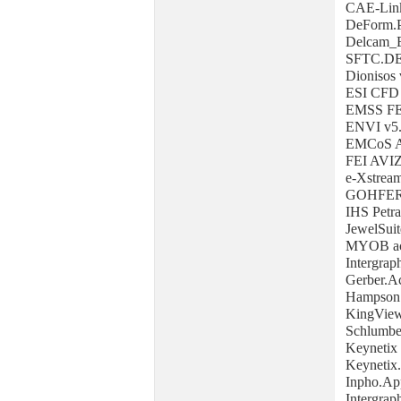
CAE-Link
DeForm.P
Delcam_
SFTC.D
Dionisos 
ESI CFD 
EMSS FE
ENVI v5
EMCoS A
FEI AVIZ
e-Xstream
GOHFER
IHS Petra
JewelSui
MYOB acc
Intergrap
Gerber.A
Hampson 
KingView
Schlumbe
Keynetix
Keynetix
Inpho.App
Intergrap