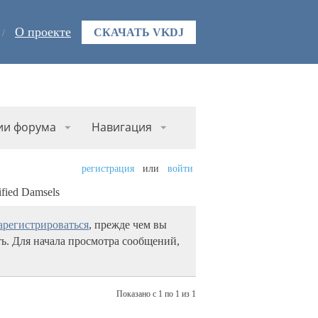
О проекте
СКАЧАТЬ VKDJ
ии форума
Навигация
регистрация
или
войти
rified Damsels
арегистрироваться
, прежде чем вы
ь. Для начала просмотра сообщений,
Показано с 1 по 1 из 1