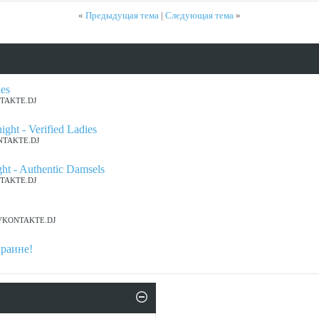
«
Предыдущая тема
|
Следующая тема
»
ies
ONTAKTE.DJ
ght - Verified Ladies
ONTAKTE.DJ
ght - Authentic Damsels
ONTAKTE.DJ
мы VKONTAKTE.DJ
краине!