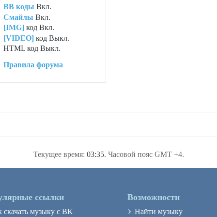
BB коды
Вкл.
Смайлы
Вкл.
[IMG]
код
Вкл.
[VIDEO]
код
Выкл.
HTML код
Выкл.
Правила форума
Текущее время:
03:35
. Часовой пояс GMT +4.
улярные ссылки
Возможности
›
к скачать музыку с ВК
Найти музыку