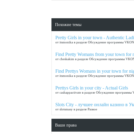
Похожие темы
Pretty Girls in your town - Authentic Lad
от itsmonika в разделе Обсуждение программы VK
Find Pretty Womans from your town for ni
от cheskakim в разделе Обсуждение программы VK
Find Prettys Womans in your town for ni
от itsmonika в разделе Обсуждение программы VK
Prettys Girls in your city - Actual Girls
от cashappactivate в разделе Обсуждение програм
Slots City - лучшее онлайн казино в У
от slotsmasy в разделе Разное
Ваши права