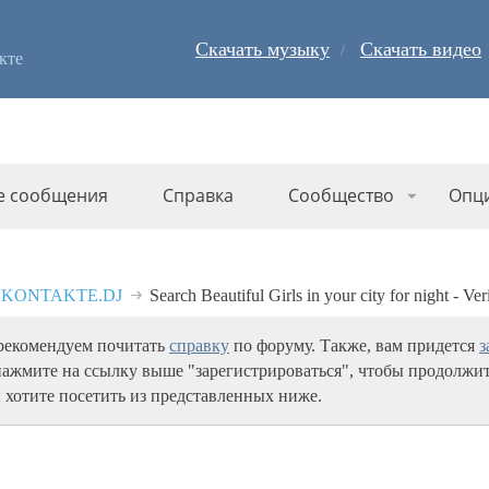
Скачать музыку
Скачать видео
кте
е сообщения
Справка
Сообщество
Опц
 VKONTAKTE.DJ
Search Beautiful Girls in your city for night - Ve
 рекомендуем почитать
справку
по форуму. Также, вам придется
з
нажмите на ссылку выше "зарегистрироваться", чтобы продолжит
 хотите посетить из представленных ниже.