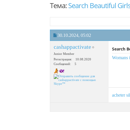
Тема:
Search Beautiful Girls
30.10.2024,
05:02
cashappactivate
Search Be
Junior Member
Womans in
Регистрация
10.08.2020
Сообщений
5
acheter s