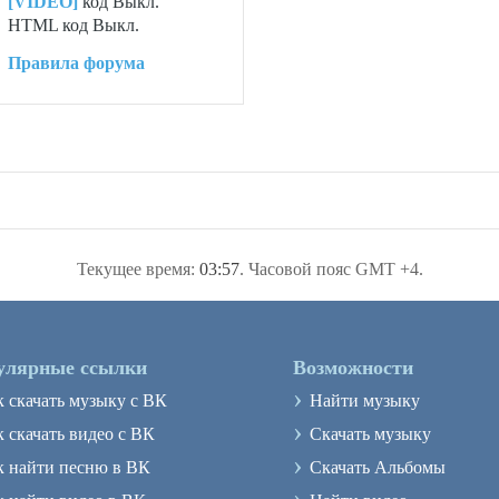
[VIDEO]
код
Выкл.
HTML код
Выкл.
Правила форума
Текущее время:
03:57
. Часовой пояс GMT +4.
улярные ссылки
Возможности
›
к скачать музыку с ВК
Найти музыку
›
 скачать видео с ВК
Скачать музыку
›
к найти песню в ВК
Скачать Альбомы
›