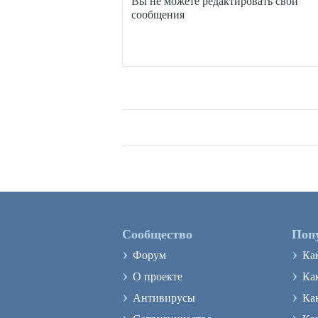
Вы
не можете
редактировать свои
сообщения
Сообщество
Поп
›
›
Форум
Ка
›
›
О проекте
Как
›
›
Антивирусы
Ка
›
›