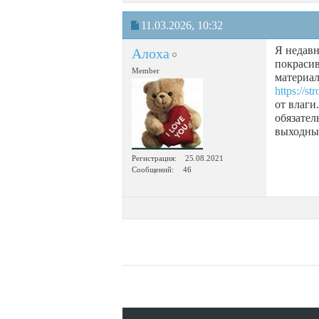
11.03.2026,
10:32
Я недавн
Алоха
покрасив
Member
материал
https://s
от влаги
обязател
выходных
Регистрация
25.08.2021
Сообщений
46