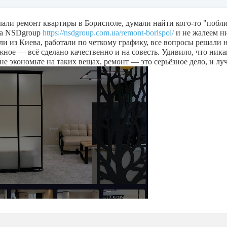
лали ремонт квартиры в Борисполе, думали найти кого-то "поб
а NSDgroup
https://nsdgroup.com.ua/remont-borispol/
и не жалеем н
и из Киева, работали по четкому графику, все вопросы решали н
жное — всё сделано качественно и на совесть. Удивило, что ник
не экономьте на таких вещах, ремонт — это серьёзное дело, и л