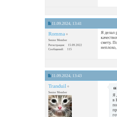
11.09.2024,
13:41
Я делал 
Romma
качество
Senior Member
смету. П
Регистрация
15.09.2022
неплохо,
Сообщений
115
11.09.2024,
13:43
Tranduil
Senior Member
Я 
в 
по
пр
го