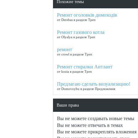
Похожие темы
Ремонт оголовків димоходів
от Derebas в разделе Треп
Ремонт газового котла
от Olyalya в разделе Треп
ремонт
от crowl в разделе Треп
Ремонт стиралки Антлант
от kozia в разделе Треп
Предлагаю сделать визуализацию!
от Domovoyhu в разделе Предложения
Ваши права
Вы
не можете
создавать новые темы
Вы
не можете
отвечать в темах
Вы
не можете
прикреплять вложения