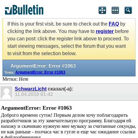
If this is your first visit, be sure to check out the
FAQ
by
clicking the link above. You may have to
register
before
you can post: click the register link above to proceed. To
start viewing messages, select the forum that you want
to visit from the selection below.
ArgumentError: Error #1063
Тема:
ArgumentError: Error #1063
Метки:
Нет
SchwarzLicht
сказал(-а):
11.04.2010
01:42
ArgumentError: Error #1063
Доброго времени суток! Первым делом хочу поблагодарить
разработчиков за эту замечательную программу. Благодаря ей
нахожу и скачиваю нужную мне музыку за считанные секунды,
не как раньше - полчаса час в гугле и еще час ожидание ссылки
в файлообменнике.