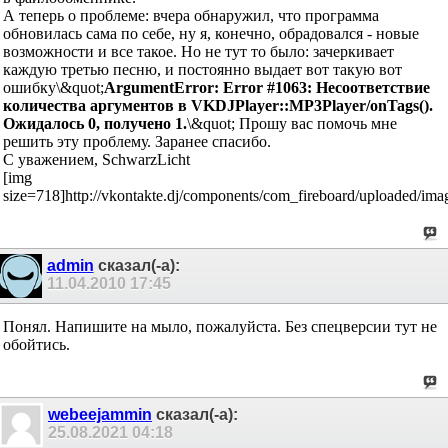
А теперь о проблеме: вчера обнаружил, что программа
обновилась сама по себе, ну я, конечно, обрадовался - новые
возможности и все такое. Но не тут то было: зачеркивает
каждую третью песню, и постоянно выдает вот такую вот
ошибку\&quot;
ArgumentError: Error #1063: Несоответствие
количества аргументов в VKDJPlayer::MP3Player/onTags().
Ожидалось 0, получено 1.
\&quot; Прошу вас помочь мне
решить эту проблему. Заранее спасибо.
С уважением, SchwarzLicht
[img
size=718]http://vkontakte.dj/components/com_fireboard/uploaded/ima
admin
сказал(-а):
11.04.2010
17:45
Понял. Напишите на мыло, пожалуйста. Без спецверсии тут не
обойтись.
webeejammin
сказал(-а):
25.08.2021
04:18