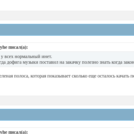
he писал(а):
 у всех нормальный инет.
гда дофига музыки поставил на закачку полезно знать когда зако
зеленая полоса, которая показывает сколько еще осталось качать п
he писал(а):