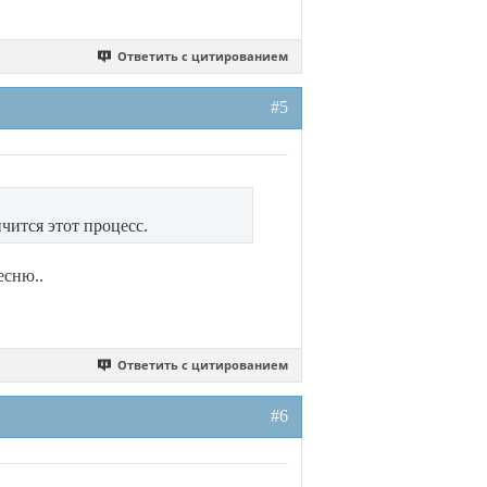
Ответить с цитированием
#5
нчится этот процесс.
есню..
Ответить с цитированием
#6