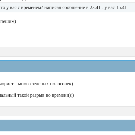
что у вас с временем? написал сообщение в 23.41 - у вас 15.41
спешим)
морист... много зеленых полосочек)
мальный такой разрыв во времени)))