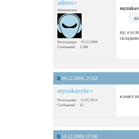
admin
myzukavy
Administrator
да
ну, а ес
складыва
Регистрация
19.12.2008
Сообщений
1,386
09.12.2009,
21:02
myzukavyhe
я имел в
Регистрация
12.02.2012
Сообщений
21
10.12.2009,
07:06