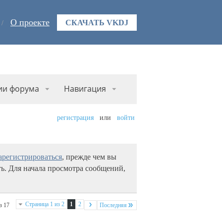
О проекте
СКАЧАТЬ VKDJ
ии форума
Навигация
регистрация
или
войти
арегистрироваться
, прежде чем вы
ь. Для начала просмотра сообщений,
Страница 1 из 2
1
2
з 17
Последняя