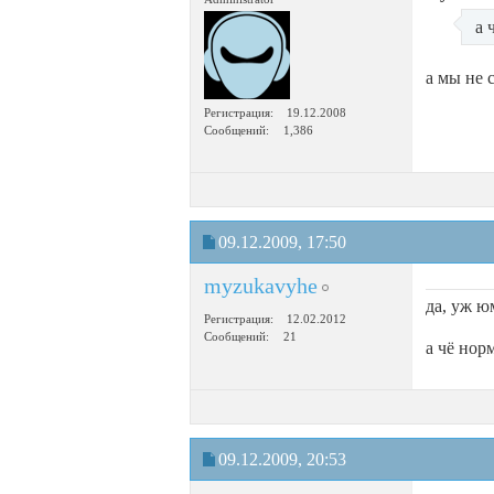
а 
а мы не 
Регистрация
19.12.2008
Сообщений
1,386
09.12.2009,
17:50
myzukavyhe
да, уж ю
Регистрация
12.02.2012
Сообщений
21
а чё нор
09.12.2009,
20:53