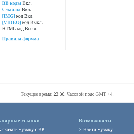
BB коды
Вкл.
Смайлы
Вкл.
[IMG]
код
Вкл.
[VIDEO]
код
Выкл.
HTML код
Выкл.
Правила форума
Текущее время:
23:36
. Часовой пояс GMT +4.
улярные ссылки
Возможности
›
к скачать музыку с ВК
Найти музыку