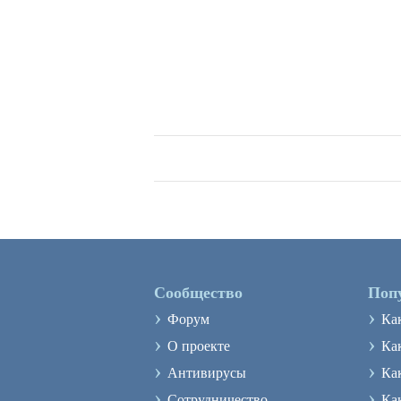
Сообщество
Поп
›
›
Форум
Ка
›
›
О проекте
Как
›
›
Антивирусы
Ка
›
›
Сотрудничество
Ка