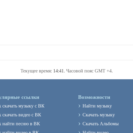
Текущее время:
14:41
. Часовой пояс GMT +4.
улярные ссылки
Возможности
›
к скачать музыку с ВК
Найти музыку
›
 скачать видео с ВК
Скачать музыку
›
к найти песню в ВК
Скачать Альбомы
›
к найти видео в ВК
Найти видео