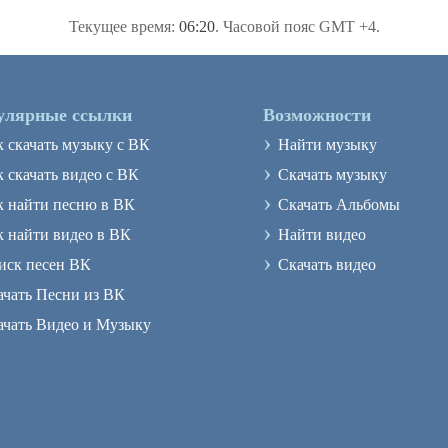
Текущее время:
06:20
. Часовой пояс GMT +4.
улярные ссылки
Возможности
›
к скачать музыку с ВК
Найти музыку
›
 скачать видео с ВК
Скачать музыку
›
к найти песню в ВК
Скачать Альбомы
›
к найти видео в ВК
Найти видео
›
иск песен ВК
Скачать видео
ачать Песни из ВК
ачать Видео и Музыку