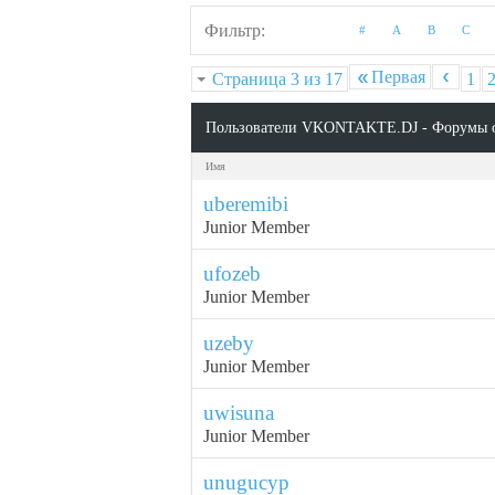
Фильтр
#
A
B
C
Первая
Страница 3 из 17
1
Пользователи VKONTAKTE.DJ - Форумы 
Имя
uberemibi
Junior Member
ufozeb
Junior Member
uzeby
Junior Member
uwisuna
Junior Member
unugucyp