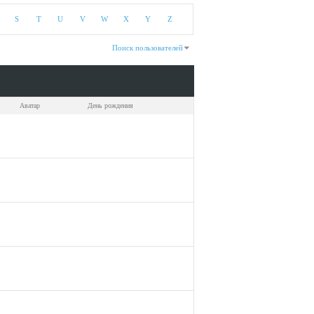
S
T
U
V
W
X
Y
Z
Поиск пользователей
казано с 61 по 90 из 504
На поиск затрачено
0.03
сек.
Аватар
День рождения