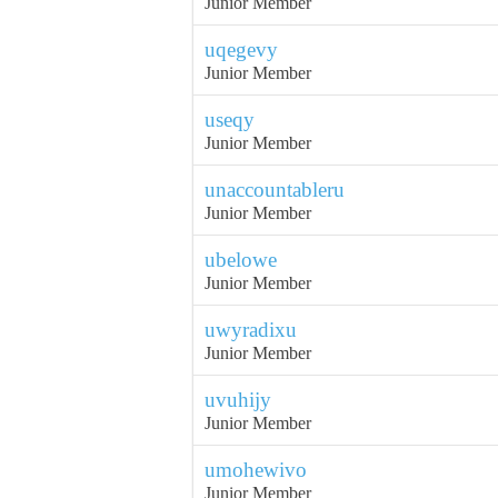
Junior Member
uqegevy
Junior Member
useqy
Junior Member
unaccountableru
Junior Member
ubelowe
Junior Member
uwyradixu
Junior Member
uvuhijy
Junior Member
umohewivo
Junior Member