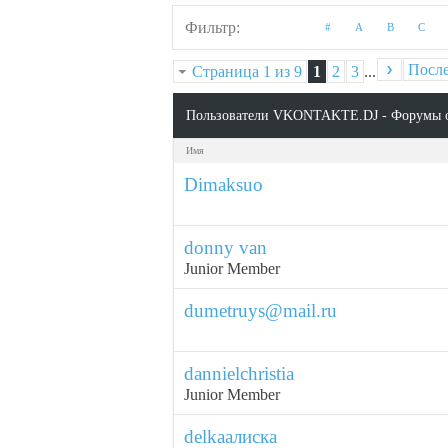
Фильтр
#
A
B
C
Посл
Страница 1 из 9
1
2
3
...
Пользователи VKONTAKTE.DJ - Форумы 
Имя
Dimaksuo
donny van
Junior Member
dumetruys@mail.ru
dannielchristia
Junior Member
delkaалиска