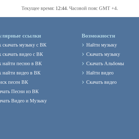
Текущее время:
12:44
. Часовой пояс GMT +4.
улярные ссылки
Возможности
›
к скачать музыку с ВК
Найти музыку
›
 скачать видео с ВК
Скачать музыку
›
к найти песню в ВК
Скачать Альбомы
›
к найти видео в ВК
Найти видео
›
иск песен ВК
Скачать видео
ачать Песни из ВК
ачать Видео и Музыку