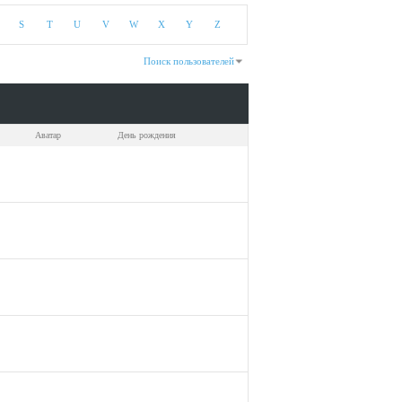
S
T
U
V
W
X
Y
Z
Поиск пользователей
Показано с 1 по 30 из 246
На поиск затрачено
0.02
сек.
Аватар
День рождения