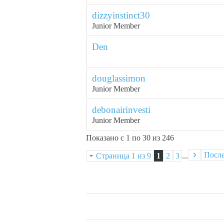
dizzyinstinct30
Junior Member
Den
douglassimon
Junior Member
debonairinvesti
Junior Member
Показано с 1 по 30 из 246
Посл
Страница 1 из 9
1
2
3
...