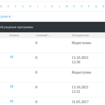
D
E
F
G
H
I
J
K
L
M
N
O
P
Q
R
едняя
обсуждения программы
Контакты
Сообщений
Последний визит
0
Недоступно
0
13.10.2021
12:30
0
Недоступно
0
13.10.2021
12:32
0
31.05.2017