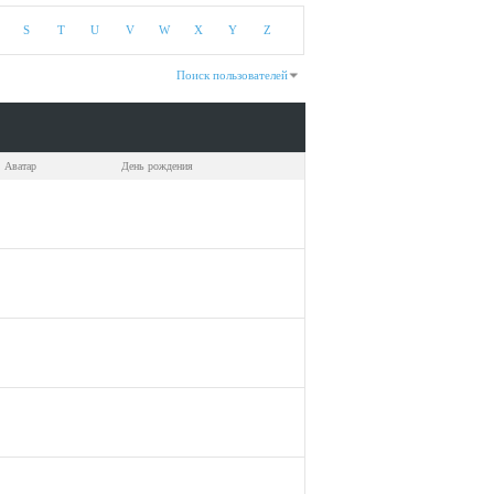
S
T
U
V
W
X
Y
Z
Поиск пользователей
казано с 31 по 60 из 586
На поиск затрачено
0.02
сек.
Аватар
День рождения