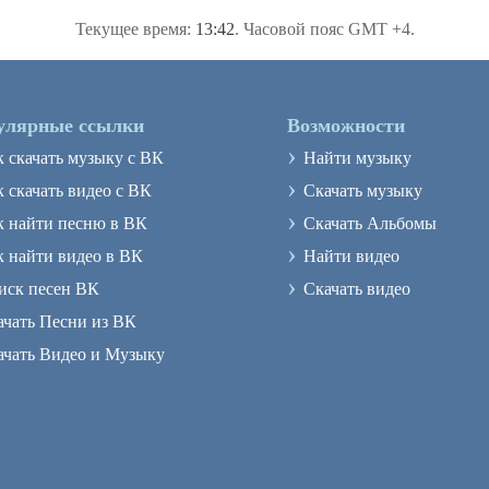
Текущее время:
13:42
. Часовой пояс GMT +4.
улярные ссылки
Возможности
›
к скачать музыку с ВК
Найти музыку
›
 скачать видео с ВК
Скачать музыку
›
к найти песню в ВК
Скачать Альбомы
›
к найти видео в ВК
Найти видео
›
иск песен ВК
Скачать видео
ачать Песни из ВК
ачать Видео и Музыку