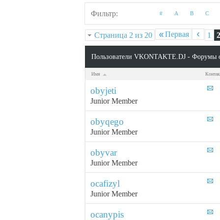
Фильтр
#
A
B
C
Первая
Страница 2 из 20
1
Пользователи VKONTAKTE.DJ - Форумы 
Имя
Конта
obyjeti
Junior Member
obyqego
Junior Member
obyvar
Junior Member
ocafizyl
Junior Member
ocanypis