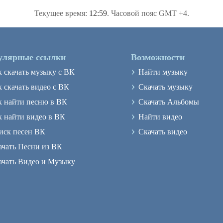
Текущее время:
12:59
. Часовой пояс GMT +4.
улярные ссылки
Возможности
›
к скачать музыку с ВК
Найти музыку
›
 скачать видео с ВК
Скачать музыку
›
к найти песню в ВК
Скачать Альбомы
›
к найти видео в ВК
Найти видео
›
иск песен ВК
Скачать видео
ачать Песни из ВК
ачать Видео и Музыку