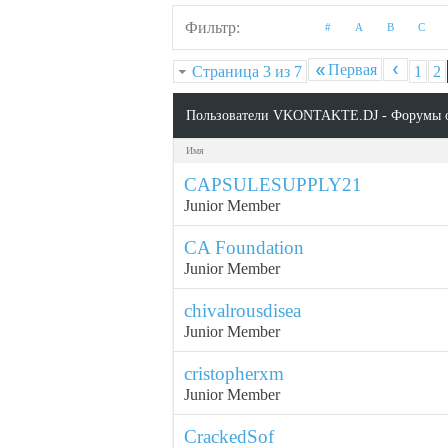
Фильтр
#
A
B
C
Первая
Страница 3 из 7
1
2
Пользователи VKONTAKTE.DJ - Форумы 
Имя
CAPSULESUPPLY21
Junior Member
CA Foundation
Junior Member
chivalrousdisea
Junior Member
cristopherxm
Junior Member
CrackedSof