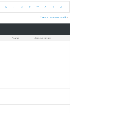
S
T
U
V
W
X
Y
Z
Поиск пользователей
казано с 61 по 90 из 190
На поиск затрачено
0.03
сек.
Аватар
День рождения