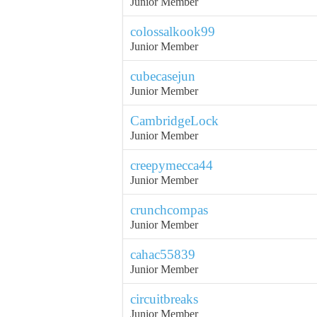
Junior Member
colossalkook99
Junior Member
cubecasejun
Junior Member
CambridgeLock
Junior Member
creepymecca44
Junior Member
crunchcompas
Junior Member
cahac55839
Junior Member
circuitbreaks
Junior Member