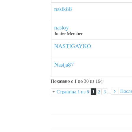
nasik88
nasloy
Junior Member
NASTIGAYKO
Nastja87
Показано с 1 по 30 из 164
Посл
Страница 1 из 6
1
2
3
...