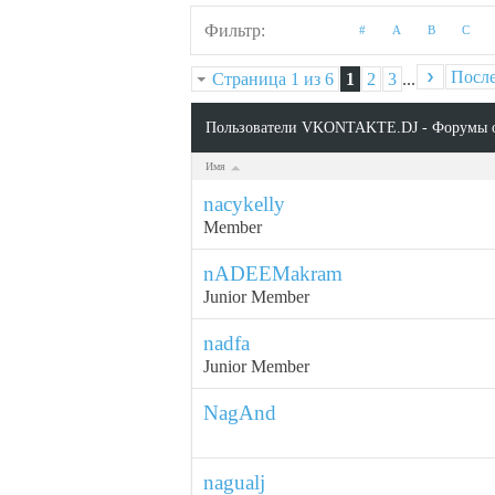
Фильтр
#
A
B
C
Посл
Страница 1 из 6
1
2
3
...
Пользователи VKONTAKTE.DJ - Форумы 
Имя
nacykelly
Member
nADEEMakram
Junior Member
nadfa
Junior Member
NagAnd
nagualj