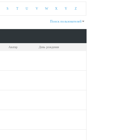
S
T
U
V
W
X
Y
Z
Поиск пользователей
Показано с 1 по 30 из 164
На поиск затрачено
0.03
сек.
Аватар
День рождения