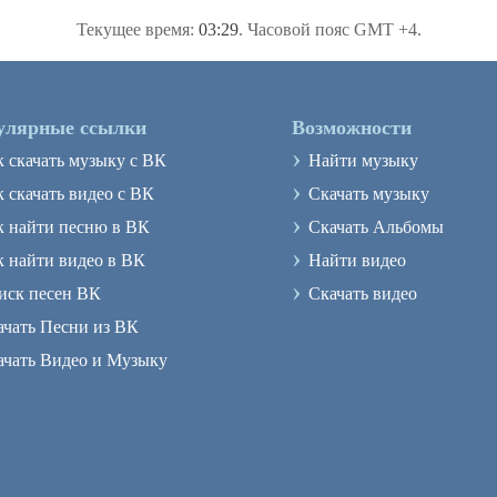
Текущее время:
03:29
. Часовой пояс GMT +4.
улярные ссылки
Возможности
›
к скачать музыку с ВК
Найти музыку
›
 скачать видео с ВК
Скачать музыку
›
к найти песню в ВК
Скачать Альбомы
›
к найти видео в ВК
Найти видео
›
иск песен ВК
Скачать видео
ачать Песни из ВК
ачать Видео и Музыку