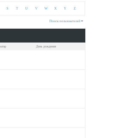
S
T
U
V
W
X
Y
Z
Поиск пользователей
Показано с 1 по 30 из 39
На поиск затрачено
0.02
сек.
ватар
День рождения