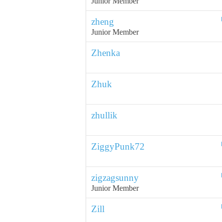
Junior Member
zheng
Junior Member
Zhenka
Zhuk
zhullik
ZiggyPunk72
zigzagsunny
Junior Member
Zill