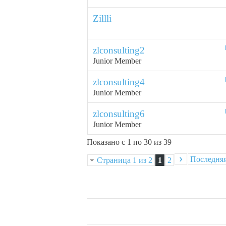
Zillli
zlconsulting2
Junior Member
zlconsulting4
Junior Member
zlconsulting6
Junior Member
Показано с 1 по 30 из 39
Последня
Страница 1 из 2
1
2