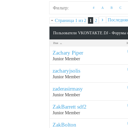
Фильтр
#
A
B
C
Последня
Страница 1 из 2
1
2
Пользователи VKONTAKTE.DJ - Форумы 
Имя
Zachary Piper
Junior Member
zacharyjsolis
Junior Member
zaderasirmasy
Junior Member
ZakBarrett sdf2
Junior Member
ZakBolton