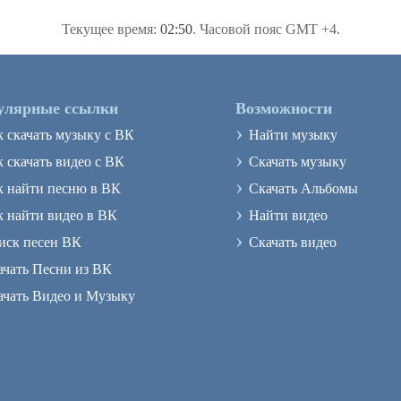
Текущее время:
02:50
. Часовой пояс GMT +4.
улярные ссылки
Возможности
›
к скачать музыку с ВК
Найти музыку
›
 скачать видео с ВК
Скачать музыку
›
к найти песню в ВК
Скачать Альбомы
›
к найти видео в ВК
Найти видео
›
иск песен ВК
Скачать видео
ачать Песни из ВК
ачать Видео и Музыку