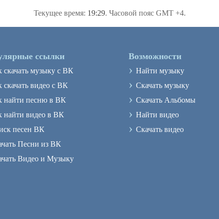
Текущее время:
19:29
. Часовой пояс GMT +4.
улярные ссылки
Возможности
›
к скачать музыку с ВК
Найти музыку
›
 скачать видео с ВК
Скачать музыку
›
к найти песню в ВК
Скачать Альбомы
›
к найти видео в ВК
Найти видео
›
иск песен ВК
Скачать видео
ачать Песни из ВК
ачать Видео и Музыку