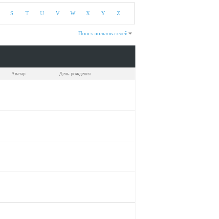
S
T
U
V
W
X
Y
Z
Поиск пользователей
зано с 301 по 330 из 546
На поиск затрачено
0.04
сек.
Аватар
День рождения