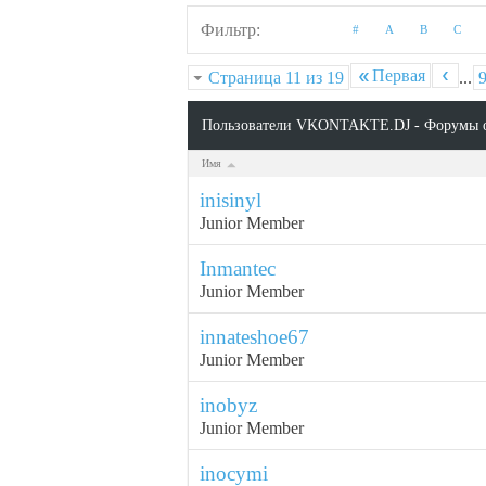
Фильтр
#
A
B
C
Первая
Страница 11 из 19
...
Пользователи VKONTAKTE.DJ - Форумы 
Имя
inisinyl
Junior Member
Inmantec
Junior Member
innateshoe67
Junior Member
inobyz
Junior Member
inocymi