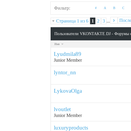
Фильтр
#
A
B
C
Посл
Страница 1 из 6
1
2
3
...
Пользователи VKONTAKTE.DJ - Форумы 
Имя
Lyudmila89
Junior Member
lyntor_nn
LykovaOlga
lvoutlet
Junior Member
luxuryproducts