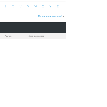
S
T
U
V
W
X
Y
Z
Поиск пользователей
Показано с 1 по 30 из 173
На поиск затрачено
0.02
сек.
Аватар
День рождения