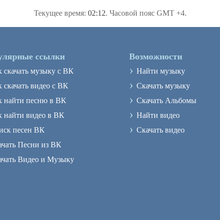
Текущее время:
02:12
. Часовой пояс GMT +4.
улярные ссылки
Возможности
›
к скачать музыку с ВК
Найти музыку
›
 скачать видео с ВК
Скачать музыку
›
к найти песню в ВК
Скачать Альбомы
›
к найти видео в ВК
Найти видео
›
иск песен ВК
Скачать видео
ачать Песни из ВК
ачать Видео и Музыку