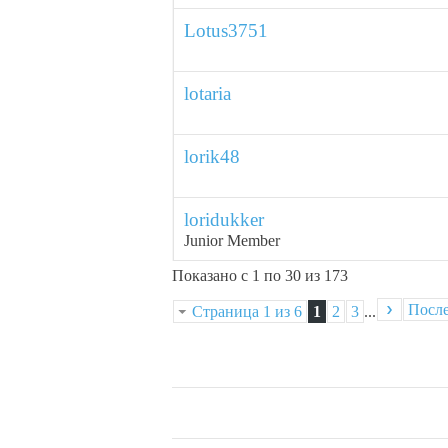
Lotus3751
lotaria
lorik48
loridukker
Junior Member
Показано с 1 по 30 из 173
Посл
Страница 1 из 6
1
2
3
...