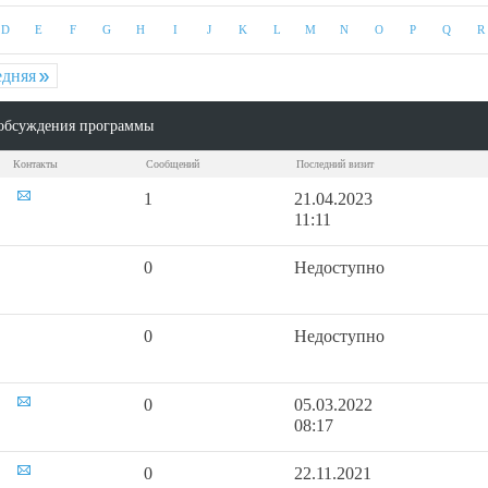
D
E
F
G
H
I
J
K
L
M
N
O
P
Q
R
едняя
обсуждения программы
Контакты
Сообщений
Последний визит
1
21.04.2023
11:11
0
Недоступно
0
Недоступно
0
05.03.2022
08:17
0
22.11.2021