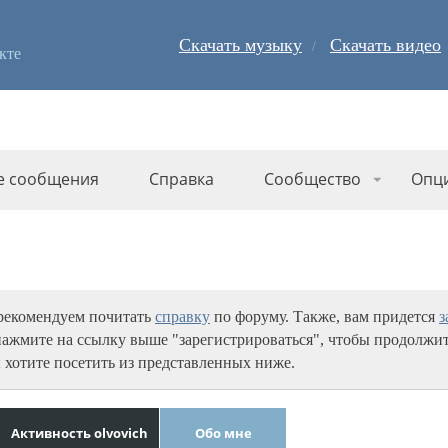
Скачать музыку
Скачать видео
кте
е сообщения
Справка
Сообщество
Опц
 рекомендуем почитать
справку
по форуму. Также, вам придется
з
нажмите на ссылку выше "зарегистрироваться", чтобы продолжит
 хотите посетить из представленных ниже.
Активность olvovich
Обо мне