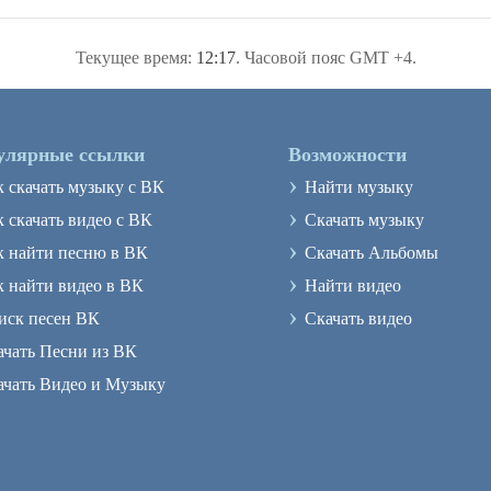
Текущее время:
12:17
. Часовой пояс GMT +4.
улярные ссылки
Возможности
›
к скачать музыку с ВК
Найти музыку
›
 скачать видео с ВК
Скачать музыку
›
к найти песню в ВК
Скачать Альбомы
›
к найти видео в ВК
Найти видео
›
иск песен ВК
Скачать видео
ачать Песни из ВК
ачать Видео и Музыку