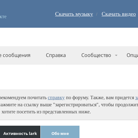
Скачать музыку
Скачать видео
кте
е сообщения
Справка
Сообщество
Опц
 рекомендуем почитать
справку
по форуму. Также, вам придется
з
нажмите на ссылку выше "зарегистрироваться", чтобы продолжит
 хотите посетить из представленных ниже.
Активность lark
Обо мне