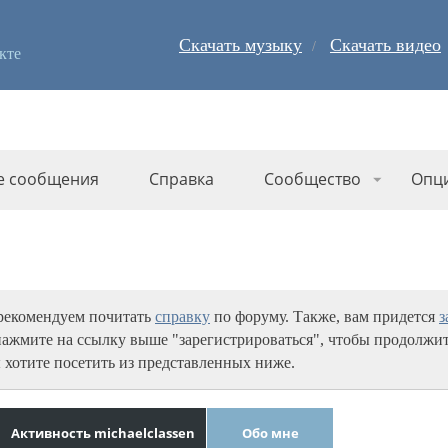
Скачать музыку
Скачать видео
кте
е сообщения
Справка
Сообщество
Опц
 рекомендуем почитать
справку
по форуму. Также, вам придется
з
нажмите на ссылку выше "зарегистрироваться", чтобы продолжит
 хотите посетить из представленных ниже.
Активность michaelclassen
Обо мне