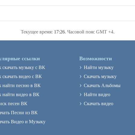
Текущее время:
17:26
. Часовой пояс GMT +4.
улярные ссылки
Возможности
›
к скачать музыку с ВК
Найти музыку
›
 скачать видео с ВК
Скачать музыку
›
к найти песню в ВК
Скачать Альбомы
›
к найти видео в ВК
Найти видео
›
иск песен ВК
Скачать видео
ачать Песни из ВК
ачать Видео и Музыку