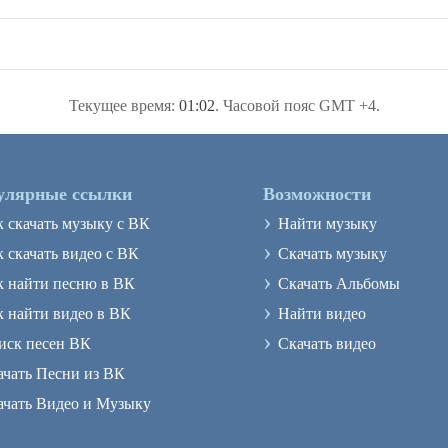
Текущее время:
01:02
. Часовой пояс GMT +4.
улярные ссылки
Возможности
›
к скачать музыку с ВК
Найти музыку
›
 скачать видео с ВК
Скачать музыку
›
к найти песню в ВК
Скачать Альбомы
›
к найти видео в ВК
Найти видео
›
иск песен ВК
Скачать видео
ачать Песни из ВК
ачать Видео и Музыку