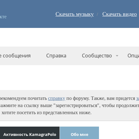
Скачать музыку
Скачать видео
кте
е сообщения
Справка
Сообщество
Опц
 рекомендуем почитать
справку
по форуму. Также, вам придется
з
нажмите на ссылку выше "зарегистрироваться", чтобы продолжит
 хотите посетить из представленных ниже.
Активность KamagraPolo
Обо мне