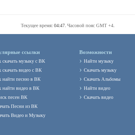
Текущее время:
04:47
. Часовой пояс GMT +4.
улярные ссылки
Возможности
›
к скачать музыку с ВК
Найти музыку
›
 скачать видео с ВК
Скачать музыку
›
к найти песню в ВК
Скачать Альбомы
›
к найти видео в ВК
Найти видео
›
иск песен ВК
Скачать видео
ачать Песни из ВК
ачать Видео и Музыку