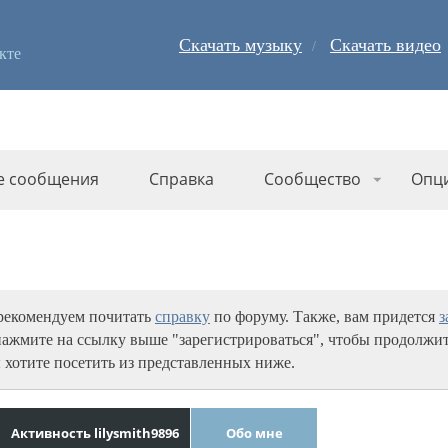
Скачать музыку
Скачать видео
кте
е сообщения
Справка
Сообщество
Опц
 рекомендуем почитать
справку
по форуму. Также, вам придется
з
нажмите на ссылку выше "зарегистрироваться", чтобы продолжит
 хотите посетить из представленных ниже.
Активность lilysmith9896
Обо мне