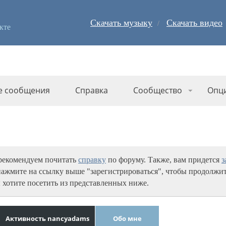
Скачать музыку
Скачать видео
кте
е сообщения
Справка
Сообщество
Опц
 рекомендуем почитать
справку
по форуму. Также, вам придется
з
нажмите на ссылку выше "зарегистрироваться", чтобы продолжит
 хотите посетить из представленных ниже.
Активность nancyadams
Обо мне