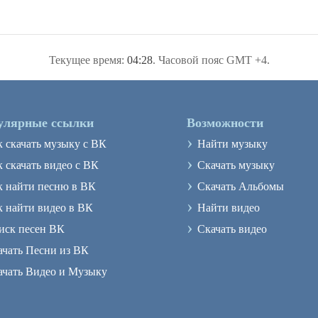
Текущее время:
04:28
. Часовой пояс GMT +4.
улярные ссылки
Возможности
›
к скачать музыку с ВК
Найти музыку
›
 скачать видео с ВК
Скачать музыку
›
к найти песню в ВК
Скачать Альбомы
›
к найти видео в ВК
Найти видео
›
иск песен ВК
Скачать видео
ачать Песни из ВК
ачать Видео и Музыку