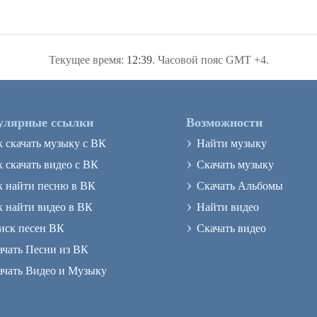
Текущее время:
12:39
. Часовой пояс GMT +4.
улярные ссылки
Возможности
›
к скачать музыку с ВК
Найти музыку
›
 скачать видео с ВК
Скачать музыку
›
к найти песню в ВК
Скачать Альбомы
›
к найти видео в ВК
Найти видео
›
иск песен ВК
Скачать видео
ачать Песни из ВК
ачать Видео и Музыку