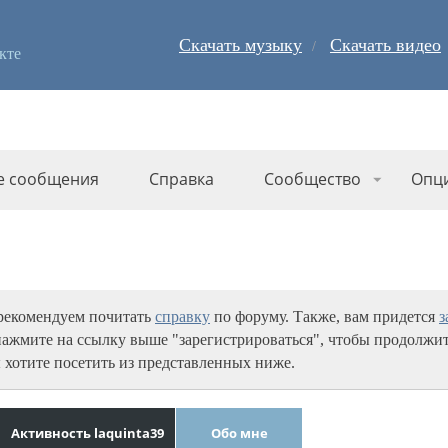
Скачать музыку
Скачать видео
кте
е сообщения
Справка
Сообщество
Опц
 рекомендуем почитать
справку
по форуму. Также, вам придется
з
нажмите на ссылку выше "зарегистрироваться", чтобы продолжит
 хотите посетить из представленных ниже.
Активность laquinta39
Обо мне