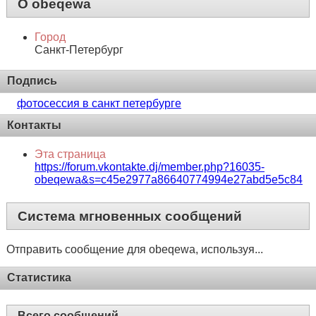
О obeqewa
Город
Санкт-Петербург
Подпись
фотосессия в санкт петербурге
Контакты
Эта страница
https://forum.vkontakte.dj/member.php?16035-
obeqewa&s=c45e2977a86640774994e27abd5e5c84
Система мгновенных сообщений
Отправить сообщение для obeqewa, используя...
Статистика
Всего сообщений