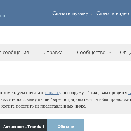
Скачать музыку
Скачать видео
кте
е сообщения
Справка
Сообщество
Опц
 рекомендуем почитать
справку
по форуму. Также, вам придется
з
нажмите на ссылку выше "зарегистрироваться", чтобы продолжит
 хотите посетить из представленных ниже.
Активность Tranduil
Обо мне