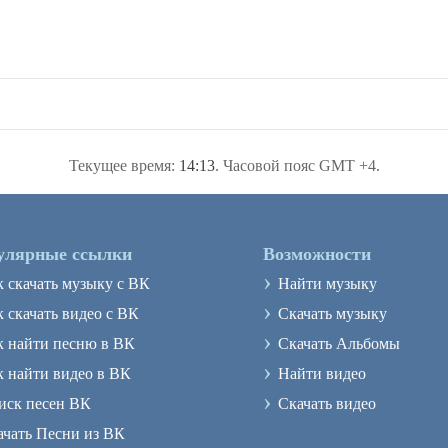
Текущее время:
14:13
. Часовой пояс GMT +4.
улярные ссылки
Возможности
›
к скачать музыку с ВК
Найти музыку
›
 скачать видео с ВК
Скачать музыку
›
к найти песню в ВК
Скачать Альбомы
›
к найти видео в ВК
Найти видео
›
иск песен ВК
Скачать видео
ачать Песни из ВК