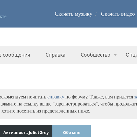
Скачать музыку
Скачать видео
кте
е сообщения
Справка
Сообщество
Опц
 рекомендуем почитать
справку
по форуму. Также, вам придется
з
нажмите на ссылку выше "зарегистрироваться", чтобы продолжит
 хотите посетить из представленных ниже.
Активность JulietGrey
Обо мне