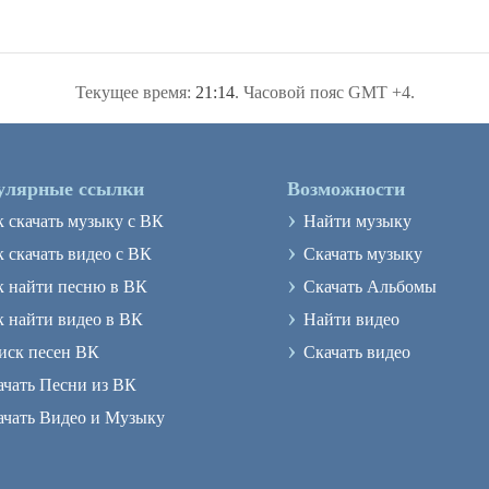
Текущее время:
21:14
. Часовой пояс GMT +4.
улярные ссылки
Возможности
›
к скачать музыку с ВК
Найти музыку
›
 скачать видео с ВК
Скачать музыку
›
к найти песню в ВК
Скачать Альбомы
›
к найти видео в ВК
Найти видео
›
иск песен ВК
Скачать видео
ачать Песни из ВК
ачать Видео и Музыку