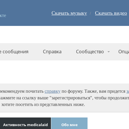
Скачать музыку
Скачать видео
кте
е сообщения
Справка
Сообщество
Опц
 рекомендуем почитать
справку
по форуму. Также, вам придется
з
нажмите на ссылку выше "зарегистрироваться", чтобы продолжит
 хотите посетить из представленных ниже.
Активность medicalaid
Обо мне