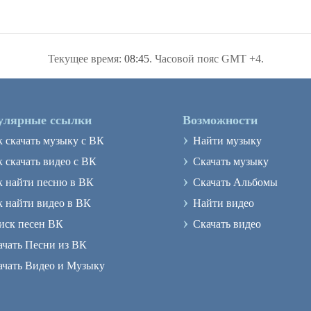
Текущее время:
08:45
. Часовой пояс GMT +4.
улярные ссылки
Возможности
›
к скачать музыку с ВК
Найти музыку
›
 скачать видео с ВК
Скачать музыку
›
к найти песню в ВК
Скачать Альбомы
›
к найти видео в ВК
Найти видео
›
иск песен ВК
Скачать видео
ачать Песни из ВК
ачать Видео и Музыку