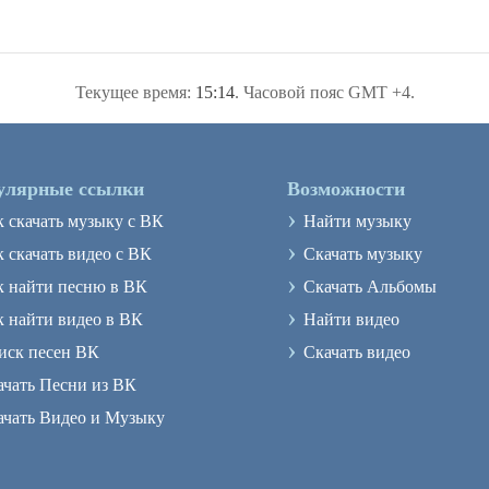
Текущее время:
15:14
. Часовой пояс GMT +4.
улярные ссылки
Возможности
›
к скачать музыку с ВК
Найти музыку
›
 скачать видео с ВК
Скачать музыку
›
к найти песню в ВК
Скачать Альбомы
›
к найти видео в ВК
Найти видео
›
иск песен ВК
Скачать видео
ачать Песни из ВК
ачать Видео и Музыку