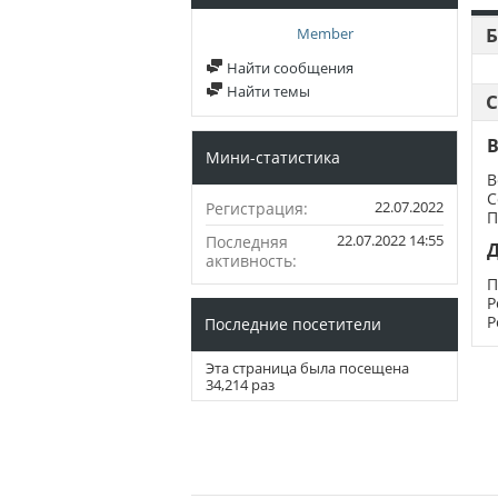
Б
Member
Найти сообщения
Найти темы
С
В
Мини-статистика
В
С
22.07.2022
Регистрация
П
22.07.2022
14:55
Последняя
активность
П
Р
Р
Последние посетители
Эта страница была посещена
34,214
раз