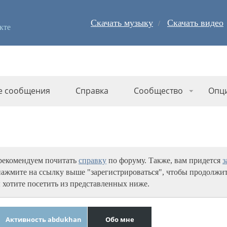
Скачать музыку
Скачать видео
кте
е сообщения
Справка
Сообщество
Опц
 рекомендуем почитать
справку
по форуму. Также, вам придется
з
нажмите на ссылку выше "зарегистрироваться", чтобы продолжит
 хотите посетить из представленных ниже.
Активность abdukhan
Обо мне