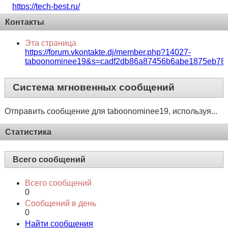
https://tech-best.ru/
Контакты
Эта страница
https://forum.vkontakte.dj/member.php?14027-
taboonominee19&s=cadf2db86a87456b6abe1875eb78
Система мгновенных сообщений
Отправить сообщение для taboonominee19, используя...
Статистика
Всего сообщений
Всего сообщений
0
Сообщений в день
0
Найти сообщения