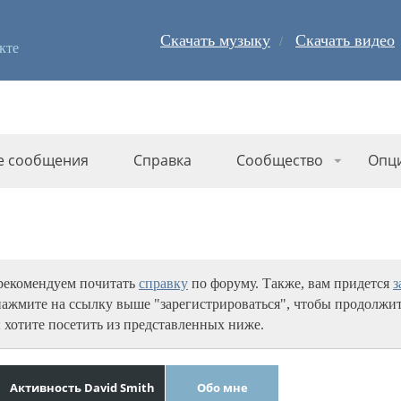
Скачать музыку
Скачать видео
кте
е сообщения
Справка
Сообщество
Опц
 рекомендуем почитать
справку
по форуму. Также, вам придется
з
нажмите на ссылку выше "зарегистрироваться", чтобы продолжит
 хотите посетить из представленных ниже.
Активность David Smith
Обо мне