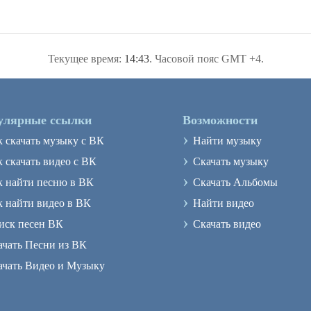
Текущее время:
14:43
. Часовой пояс GMT +4.
улярные ссылки
Возможности
›
к скачать музыку с ВК
Найти музыку
›
 скачать видео с ВК
Скачать музыку
›
к найти песню в ВК
Скачать Альбомы
›
к найти видео в ВК
Найти видео
›
иск песен ВК
Скачать видео
ачать Песни из ВК
ачать Видео и Музыку