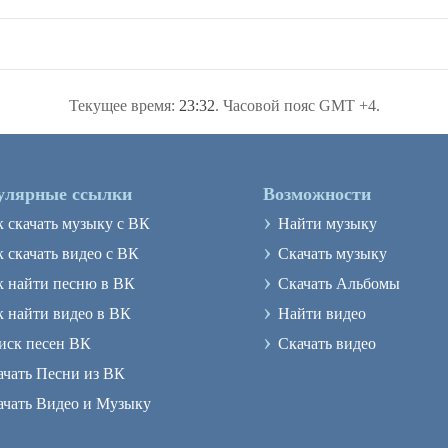
Текущее время:
23:32
. Часовой пояс GMT +4.
улярные ссылки
Возможности
›
к скачать музыку с ВК
Найти музыку
›
 скачать видео с ВК
Скачать музыку
›
к найти песню в ВК
Скачать Альбомы
›
к найти видео в ВК
Найти видео
›
иск песен ВК
Скачать видео
ачать Песни из ВК
ачать Видео и Музыку