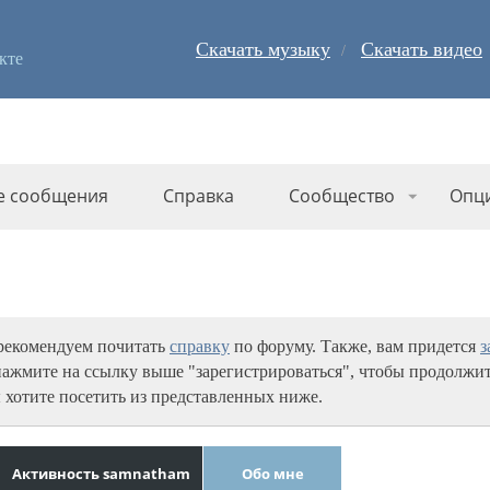
Скачать музыку
Скачать видео
кте
е сообщения
Справка
Сообщество
Опц
 рекомендуем почитать
справку
по форуму. Также, вам придется
з
нажмите на ссылку выше "зарегистрироваться", чтобы продолжит
 хотите посетить из представленных ниже.
Активность samnatham
Обо мне