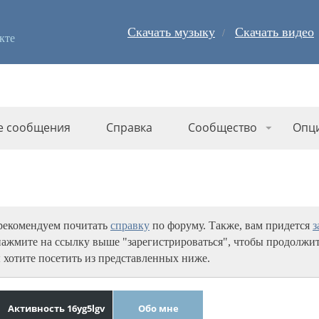
Скачать музыку
Скачать видео
кте
е сообщения
Справка
Сообщество
Опц
 рекомендуем почитать
справку
по форуму. Также, вам придется
з
нажмите на ссылку выше "зарегистрироваться", чтобы продолжит
 хотите посетить из представленных ниже.
Активность 16yg5lgv
Обо мне