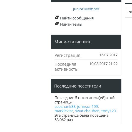
Junior Member
No
Найти сообщения
Найти темы
Мини-статистика
16.07.2017
Регистрация
10.08.2017
21:22
Последняя
активность
Последние посетители
Последние 5 посетителя(ей) этой
страницы:
ceoshank88
,
johnson199
,
marklevise
,
swatichauhan
,
tony123
Эта страница была посещена
53,062
раз