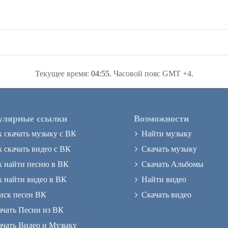
Текущее время:
04:55
. Часовой пояс GMT +4.
улярные ссылки
Возможности
›
к скачать музыку с ВК
Найти музыку
›
 скачать видео с ВК
Скачать музыку
›
к найти песню в ВК
Скачать Альбомы
›
к найти видео в ВК
Найти видео
›
иск песен ВК
Скачать видео
ачать Песни из ВК
ачать Видео и Музыку