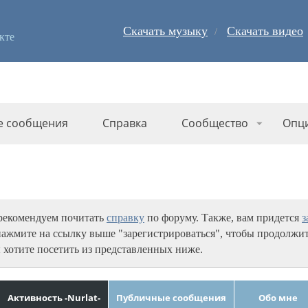
Скачать музыку
Скачать видео
кте
е сообщения
Справка
Сообщество
Опц
 рекомендуем почитать
справку
по форуму. Также, вам придется
з
нажмите на ссылку выше "зарегистрироваться", чтобы продолжит
 хотите посетить из представленных ниже.
Активность -Nurlat-
Публичные сообщения
Обо мне