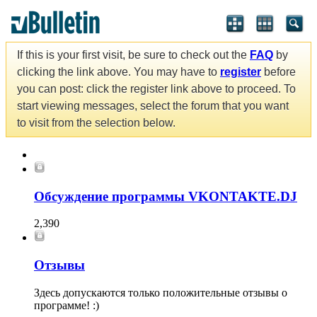
If this is your first visit, be sure to check out the
FAQ
by
clicking the link above. You may have to
register
before
you can post: click the register link above to proceed. To
start viewing messages, select the forum that you want
to visit from the selection below.
Обсуждение программы VKONTAKTE.DJ
2,390
Отзывы
Здесь допускаются только положительные отзывы о
программе! :)